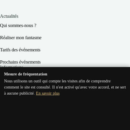
Actualités
Qui sommes-nous ?
Réaliser mon fantasme
Tarifs des événements
Prochains événements
Informations
Mesure de fréquentation
Conditions Générales de Vente
Nous utilisons un outil qui compte les visites afin de comprendre
comment le site est consulté. Il n'est activé qu'avec votre accord, et ne sert
Conditions Générales d’Utilisation
à aucune publicité.
En savoir plus
Mentions légales
Règlement des soirées
Politique de confidentialité