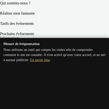
Qui sommes-nous ?
Réaliser mon fantasme
Tarifs des événements
Prochains événements
Informations
Mesure de fréquentation
Conditions Générales de Vente
Nous utilisons un outil qui compte les visites afin de comprendre
comment le site est consulté. Il n'est activé qu'avec votre accord, et ne sert
Conditions Générales d’Utilisation
à aucune publicité.
En savoir plus
Mentions légales
Règlement des soirées
Politique de confidentialité
Coordonnées
Support technique