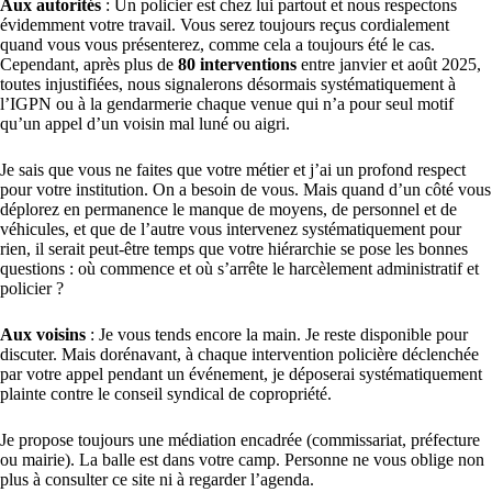
Aux autorités
: Un policier est chez lui partout et nous respectons
évidemment votre travail. Vous serez toujours reçus cordialement
quand vous vous présenterez, comme cela a toujours été le cas.
Cependant, après plus de
80 interventions
entre janvier et août 2025,
toutes injustifiées, nous signalerons désormais systématiquement à
l’IGPN ou à la gendarmerie chaque venue qui n’a pour seul motif
qu’un appel d’un voisin mal luné ou aigri.
Je sais que vous ne faites que votre métier et j’ai un profond respect
pour votre institution. On a besoin de vous. Mais quand d’un côté vous
déplorez en permanence le manque de moyens, de personnel et de
véhicules, et que de l’autre vous intervenez systématiquement pour
rien, il serait peut-être temps que votre hiérarchie se pose les bonnes
questions : où commence et où s’arrête le harcèlement administratif et
policier ?
Aux voisins
: Je vous tends encore la main. Je reste disponible pour
discuter. Mais dorénavant, à chaque intervention policière déclenchée
par votre appel pendant un événement, je déposerai systématiquement
plainte contre le conseil syndical de copropriété.
Je propose toujours une médiation encadrée (commissariat, préfecture
ou mairie). La balle est dans votre camp. Personne ne vous oblige non
plus à consulter ce site ni à regarder l’agenda.