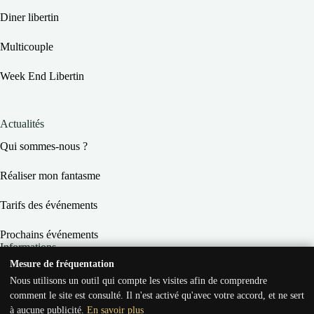
Diner libertin
Multicouple
Week End Libertin
Actualités
Qui sommes-nous ?
Réaliser mon fantasme
Tarifs des événements
Prochains événements
Informations
Mesure de fréquentation
Conditions Générales de Vente
Nous utilisons un outil qui compte les visites afin de comprendre
comment le site est consulté. Il n'est activé qu'avec votre accord, et ne sert
Conditions Générales d’Utilisation
à aucune publicité.
En savoir plus