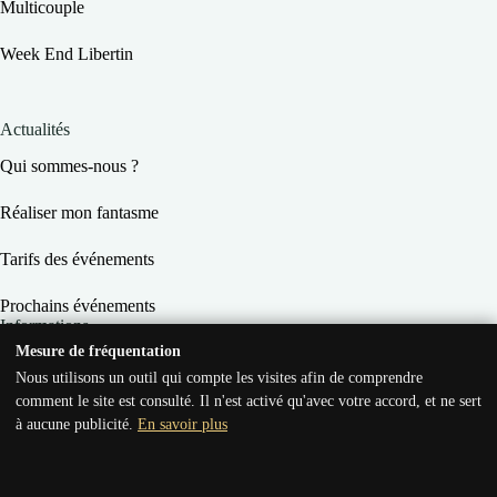
Multicouple
Week End Libertin
Actualités
Qui sommes-nous ?
Réaliser mon fantasme
Tarifs des événements
Prochains événements
Informations
Mesure de fréquentation
Conditions Générales de Vente
Nous utilisons un outil qui compte les visites afin de comprendre
comment le site est consulté. Il n'est activé qu'avec votre accord, et ne sert
Conditions Générales d’Utilisation
à aucune publicité.
En savoir plus
Mentions légales