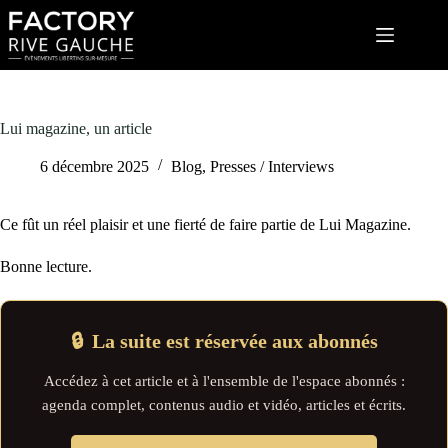
Passer
au
contenu
Lui magazine, un article
6 décembre 2025
Blog
,
Presses / Interviews
Ce fût un réel plaisir et une fierté de faire partie de Lui Magazine.
Bonne lecture.
🔒
La suite est réservée aux abonnés
Accédez à cet article et à l'ensemble de l'espace abonnés :
agenda complet, contenus audio et vidéo, articles et écrits.