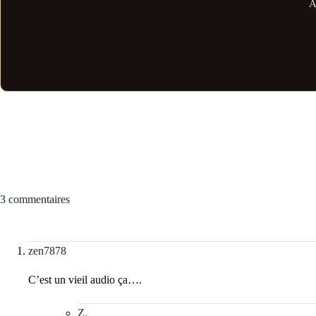
A
3 commentaires
zen7878
C’est un vieil audio ça….
Z.