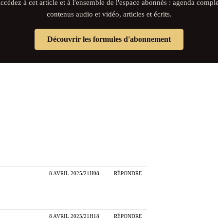
ccédez à cet article et à l'ensemble de l'espace abonnés : agenda comple
contenus audio et vidéo, articles et écrits.
Découvrir les formules d'abonnement
8 AVRIL 2025/21H08
RÉPONDRE
8 AVRIL 2025/21H18
RÉPONDRE