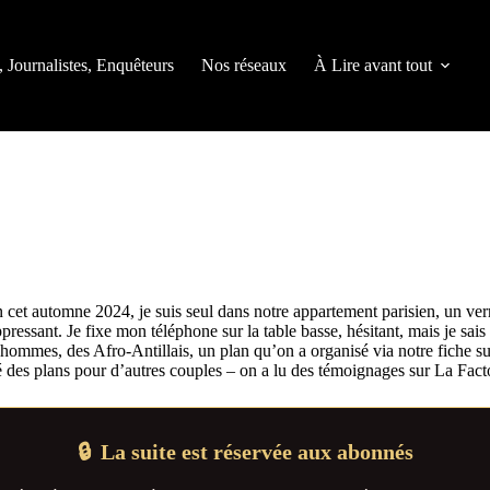
, Journalistes, Enquêteurs
Nos réseaux
À Lire avant tout
en cet automne 2024, je suis seul dans notre appartement parisien, un ve
ppressant. Je fixe mon téléphone sur la table basse, hésitant, mais je sa
x hommes, des Afro-Antillais, un plan qu’on a organisé via notre fiche 
angé des plans pour d’autres couples – on a lu des témoignages sur La Fac
🔒
La suite est réservée aux abonnés