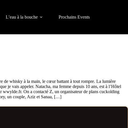
L’eau à la bouche
Prochains Events
rre de whisky à la main, le cœur battant à tout rompre. La lumière
is que je vais appeler. Natacha, ma femme depuis 10 ans, est à l’Hôtel
sur wwylde.fr. On a contacté Z, un organisateur de plans cuckolding
tory, un couple, Aziz et Sanaa, […]