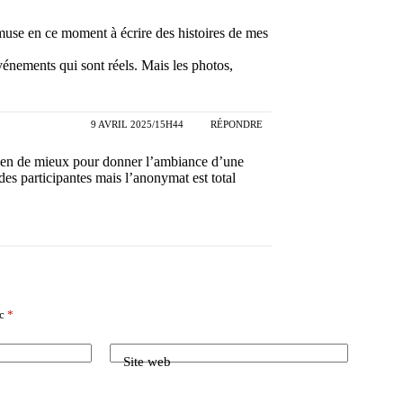
’amuse en ce moment à écrire des histoires de mes
événements qui sont réels. Mais les photos,
9 AVRIL 2025/15H44
RÉPONDRE
ien de mieux pour donner l’ambiance d’une
 des participantes mais l’anonymat est total
ec
*
Site web