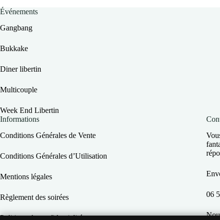
Événements
Gangbang
Bukkake
Diner libertin
Multicouple
Week End Libertin
Informations
Cont
Conditions Générales de Vente
Vous
fant
répo
Conditions Générales d’Utilisation
Env
Mentions légales
06 5
Règlement des soirées
Nous
Politique de confidentialité