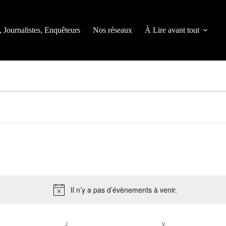
, Journalistes, Enquêteurs
Nos réseaux
À Lire avant tout
Il n’y a pas d’évènements à venir.
N
o
t
DI
J
JEUDI
V
VENDREDI