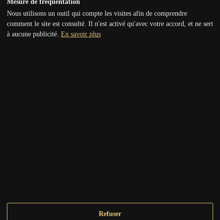
Mesure de fréquentation
Conditions Générales de Vente
Nous utilisons un outil qui compte les visites afin de comprendre
comment le site est consulté. Il n'est activé qu'avec votre accord, et ne sert
Conditions Générales d’Utilisation
à aucune publicité.
En savoir plus
Mentions légales
Règlement des soirées
Politique de confidentialité
Coordonnées
Support technique
Contact
Vous avez une question ou envie de réaliser votre fantasme ?
Partagez votre demande et nous vous répondrons dans les plus
brefs délais.
Refuser
Envoyez-nous un message