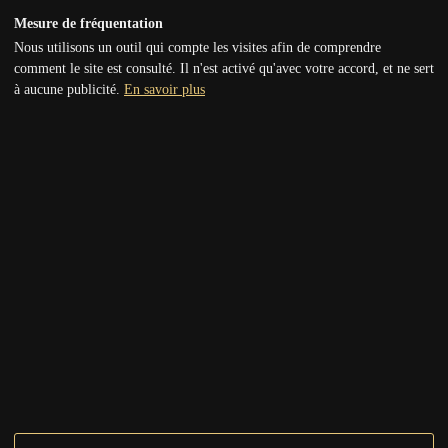
Informations
Mesure de fréquentation
Conditions Générales de Vente
Nous utilisons un outil qui compte les visites afin de comprendre
comment le site est consulté. Il n'est activé qu'avec votre accord, et ne sert
Conditions Générales d’Utilisation
à aucune publicité.
En savoir plus
Mentions légales
Règlement des soirées
Politique de confidentialité
Coordonnées
Support technique
Contact
Vous avez une question ou envie de réaliser votre fantasme ?
Partagez votre demande et nous vous répondrons dans les plus
brefs délais.