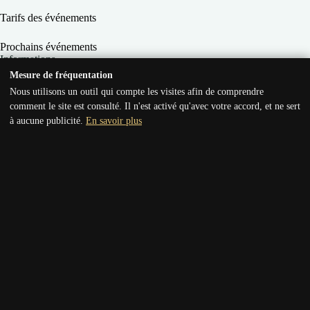
Tarifs des événements
Prochains événements
Informations
Mesure de fréquentation
Conditions Générales de Vente
Nous utilisons un outil qui compte les visites afin de comprendre
comment le site est consulté. Il n'est activé qu'avec votre accord, et ne sert
Conditions Générales d’Utilisation
à aucune publicité.
En savoir plus
Mentions légales
Règlement des soirées
Politique de confidentialité
Coordonnées
Support technique
Contact