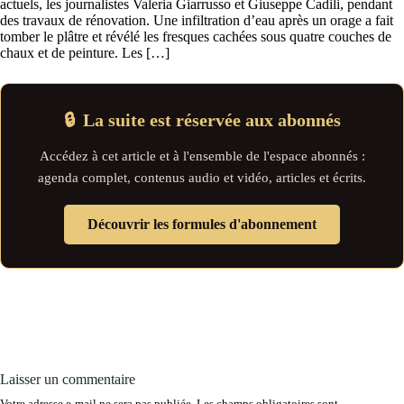
actuels, les journalistes Valeria Giarrusso et Giuseppe Cadili, pendant
des travaux de rénovation. Une infiltration d’eau après un orage a fait
tomber le plâtre et révélé les fresques cachées sous quatre couches de
chaux et de peinture. Les […]
🔒
La suite est réservée aux abonnés
Accédez à cet article et à l'ensemble de l'espace abonnés :
agenda complet, contenus audio et vidéo, articles et écrits.
Découvrir les formules d'abonnement
Laisser un commentaire
Votre adresse e-mail ne sera pas publiée.
Les champs obligatoires sont