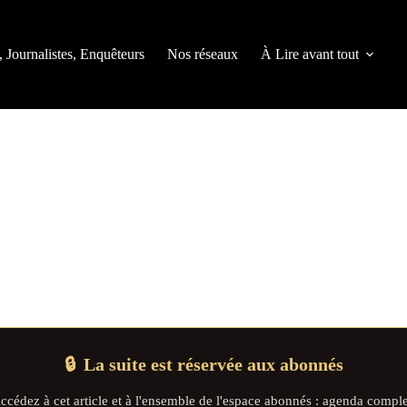
, Journalistes, Enquêteurs
Nos réseaux
À Lire avant tout
🔒
La suite est réservée aux abonnés
ccédez à cet article et à l'ensemble de l'espace abonnés : agenda comple