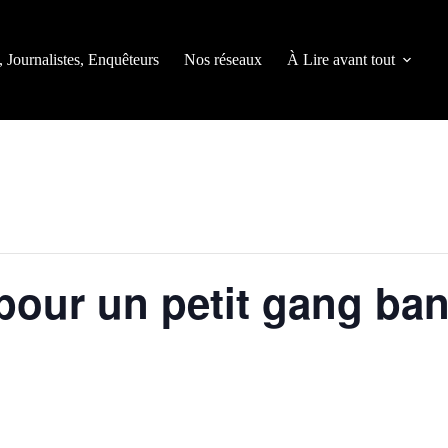
, Journalistes, Enquêteurs
Nos réseaux
À Lire avant tout
pour un petit gang ba