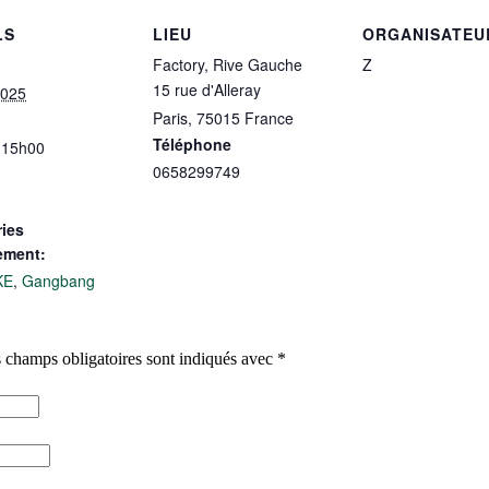
LS
LIEU
ORGANISATEU
Factory, Rive Gauche
Z
15 rue d'Alleray
2025
Paris
,
75015
France
Téléphone
 15h00
0658299749
ies
ement:
KE
,
Gangbang
 champs obligatoires sont indiqués avec
*