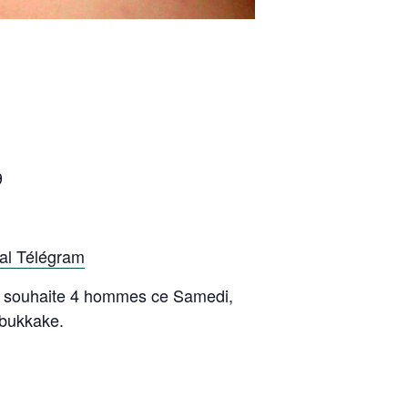
9
nal Télégram
e souhaite 4 hommes ce Samedi,
 bukkake.