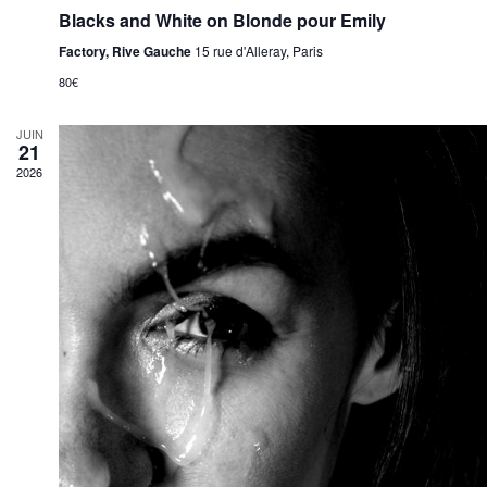
s
Blacks and White on Blonde pour Emily
Factory, Rive Gauche
15 rue d'Alleray, Paris
80€
JUIN
21
2026